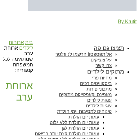
By Krutit
בית
ארוחות
תציצו גם פה
לילדים
ארוחת
ערב
אל תפספסו! הרשמו לניוזלטר
שמתאימה לכל
על צוציקים
המשפחה
צרו קשר
קטגוריה:
מתוקים לילדים
מחיות פרי
ארוחת
ביסקוויטים רכים
מתכוני פירות
ערב
מאפינס וקאפקייקס מתוקים
עוגות לילדים
עוגיות לילדים
קינוחים למסיבות וימי הולדת
עוגות יום הולדת
עוגות יום הולדת ללא גלוטן
עוגות יום הולדת לגן
עוגות יום הולדת קצת יותר בריאות