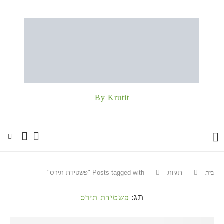
By Krutit
בית
תגיות
Posts tagged with "פשטידת תירס"
תג:
פשטידת תירס