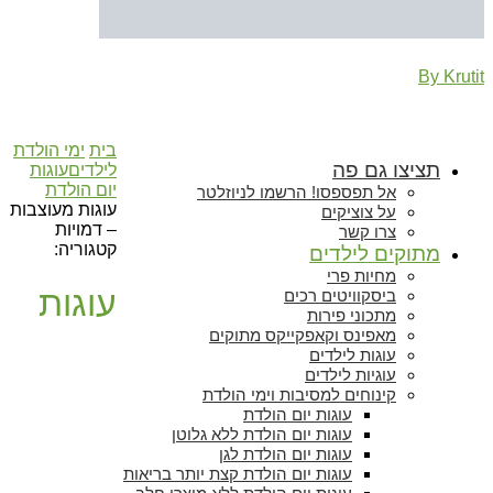
By Krutit
בית
ימי הולדת
תציצו גם פה
לילדים
עוגות
יום הולדת
אל תפספסו! הרשמו לניוזלטר
עוגות מעוצבות
על צוציקים
– דמויות
צרו קשר
קטגוריה:
מתוקים לילדים
מחיות פרי
עוגות
ביסקוויטים רכים
מתכוני פירות
מאפינס וקאפקייקס מתוקים
עוגות לילדים
עוגיות לילדים
קינוחים למסיבות וימי הולדת
עוגות יום הולדת
עוגות יום הולדת ללא גלוטן
עוגות יום הולדת לגן
עוגות יום הולדת קצת יותר בריאות