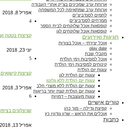
ארוחת ערב שמכינים בצ'יק אחרי העבודה
ארוחת ערב שמתאימה לכל המשפחה
אפריל 8, 2018
לחמים לסנדביצ'ים
ממרחים לסנדביצ'ים
4
קופסאות אוכל שלוקחים לבית הספר
קופסאות אוכל שלוקחים לגן
קציצות בטטה ועד
חגיגות ואירועים
אוכל יצירתי – אוכל בצורות
play date
יוני 23, 2018
מקבלי שבת
5
אוכל למסיבות וימי הולדת
קינוחים למסיבות וימי הולדת
עוגות יום הולדת
קציצות קישואים ו
עוגות יום הולדת לגן
עוגות יום הולדת ללא גלוטן
עוגות יום הולדת ללא מוצרי חלב
אפריל 3, 2018
עוגות יום הולדת קצת יותר בריאות
6
עוגות מעוצבות – דמויות
טורים אישיים
קפיצת גדילה – מור כהן
שניצלונים בציפו
אוכלים את הראש – שרון גודווין כץ
כתבות
אפריל 13, 2018