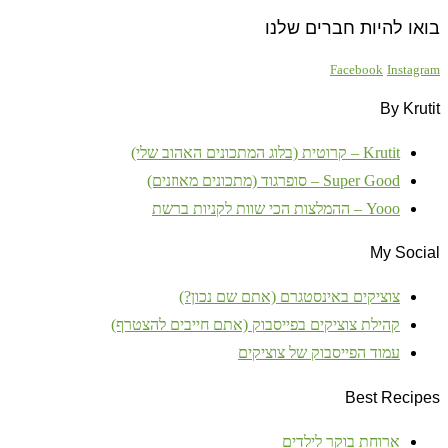
בואו להיות חברים שלנו
Facebook
Instagram
By Krutit
Krutit – קרוטית (בלוג המתכונים האהוב שלי)
Super Good – סופרגוד (מתכונים מאוזנים)
Yooo – ההמלצות הכי שוות לקניות ברשת
My Social
צוציקים באינסטגרם (אתם שם נכון?)
קהילת צוציקים בפייסבוק (אתם חייבים להצטרף)
עמוד הפייסבוק של צוציקים
Best Recipes
ארוחת בוקר לילדים