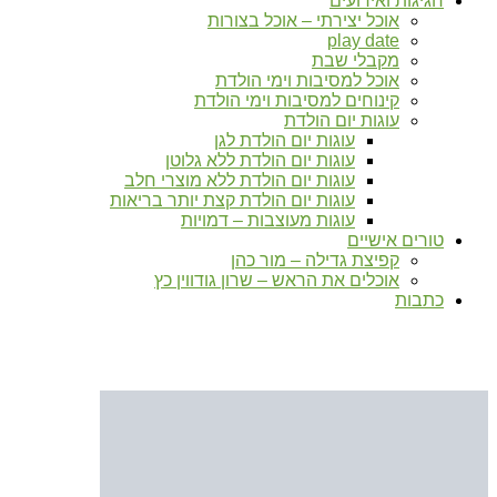
חגיגות ואירועים
אוכל יצירתי – אוכל בצורות
play date
מקבלי שבת
אוכל למסיבות וימי הולדת
קינוחים למסיבות וימי הולדת
עוגות יום הולדת
עוגות יום הולדת לגן
עוגות יום הולדת ללא גלוטן
עוגות יום הולדת ללא מוצרי חלב
עוגות יום הולדת קצת יותר בריאות
עוגות מעוצבות – דמויות
טורים אישיים
קפיצת גדילה – מור כהן
אוכלים את הראש – שרון גודווין כץ
כתבות