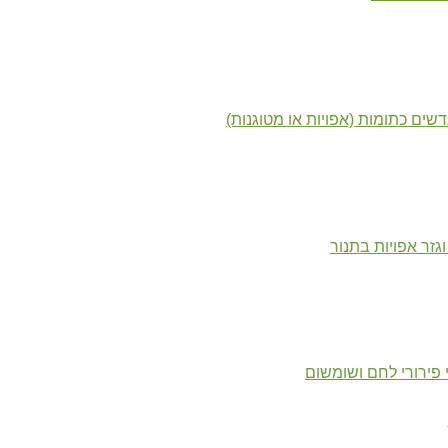
שים כתומות (אפויות או מטוגנות)
גזר אפויות בתנור
י פירורי לחם ושומשום