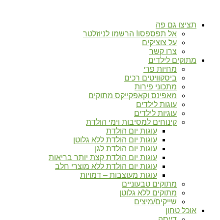
תציצו גם פה
אל תפספסו! הרשמו לניוזלטר
על צוציקים
צרו קשר
מתוקים לילדים
מחיות פרי
ביסקוויטים רכים
מתכוני פירות
מאפינס וקאפקייקס מתוקים
עוגות לילדים
עוגיות לילדים
קינוחים למסיבות וימי הולדת
עוגות יום הולדת
עוגות יום הולדת ללא גלוטן
עוגות יום הולדת לגן
עוגות יום הולדת קצת יותר בריאות
עוגות יום הולדת ללא מוצרי חלב
עוגות מעוצבות – דמויות
מתוקים טבעוניים
מתוקים ללא גלוטן
שייקים/מיצים
אוכל טחון
דייסה