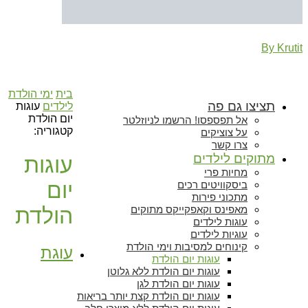
By Krutit
בית
ימי הולדת
תציצו גם פה
לילדים
עוגות
יום הולדת
אל תפספסו! הרשמו לניוזלטר
קטגוריה:
על צוציקים
צרו קשר
מתוקים לילדים
עוגות
מחיות פרי
יום
ביסקוויטים רכים
מתכוני פירות
הולדת
מאפינס וקאפקייקס מתוקים
עוגות לילדים
עוגיות לילדים
קינוחים למסיבות וימי הולדת
עוגת
עוגות יום הולדת
עוגות יום הולדת ללא גלוטן
עוגות יום הולדת לגן
עוגות יום הולדת קצת יותר בריאות