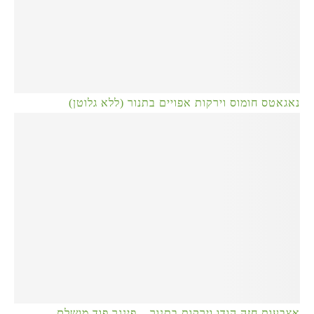
נאגאטס חומוס וירקות אפויים בתנור (ללא גלוטן)
אצבעות חזה הודו וירקות בתנור – פינגר פוד מושלם